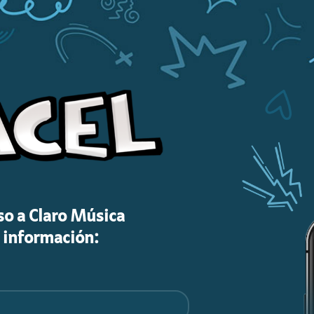
eso a Claro Música
e información: