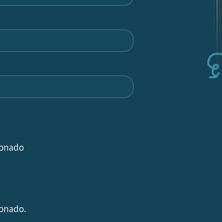
ionado
ionado.